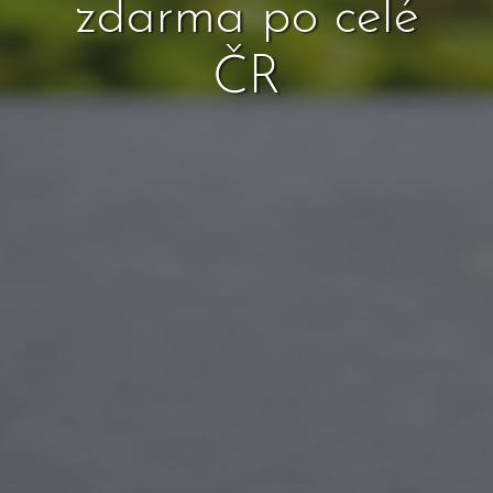
zdarma po celé
ČR