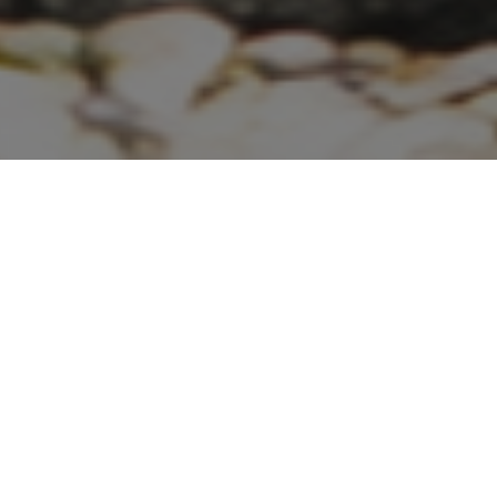
Dobrý den, vítáme Vás na našich
stránkách. Zabýváme se výrobou nových
žulových pomníků i renovací starších
terasových pomníků.
.