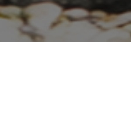
Dobrý den, vítáme Vás na našich
stránkách. Zabýváme se výrobou nových
žulových pomníků i renovací starších
terasových pomníků.
.