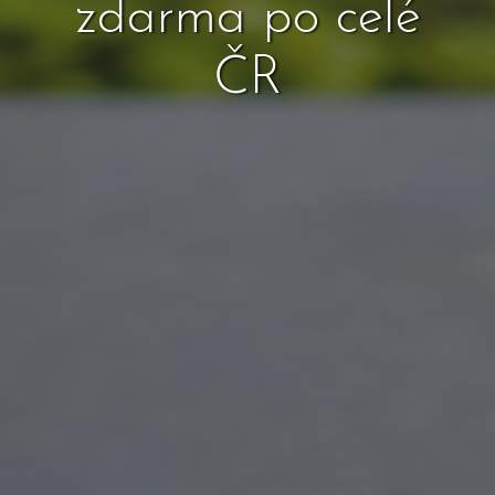
zdarma po celé
ČR