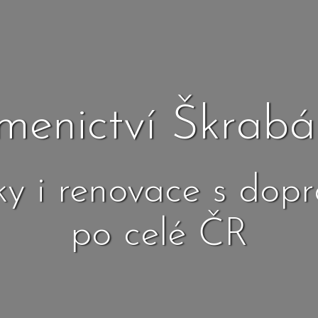
menictví Škrabá
y i renovace s dop
po celé ČR