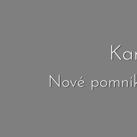
Ka
Nové pomník