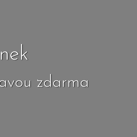
nek
ravou zdarma