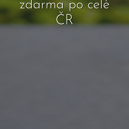
zdarma po celé
ČR