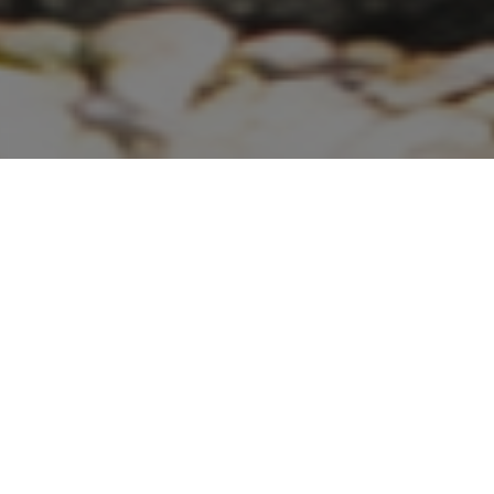
Dobrý den, vítáme Vás na našich
stránkách. Zabýváme se výrobou nových
žulových pomníků i renovací starších
terasových pomníků.
.