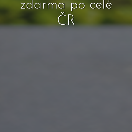
zdarma po celé
ČR