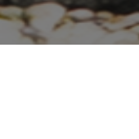
Dobrý den, vítáme Vás na našich
stránkách. Zabýváme se výrobou nových
žulových pomníků i renovací starších
terasových pomníků.
.