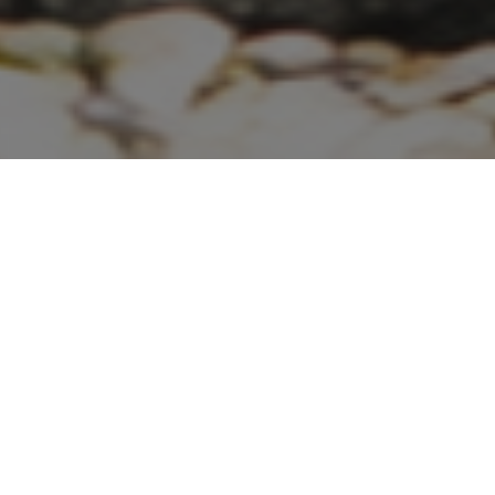
Dobrý den, vítáme Vás na našich
stránkách. Zabýváme se výrobou nových
žulových pomníků i renovací starších
terasových pomníků.
.