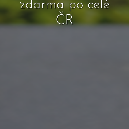
zdarma po celé
ČR