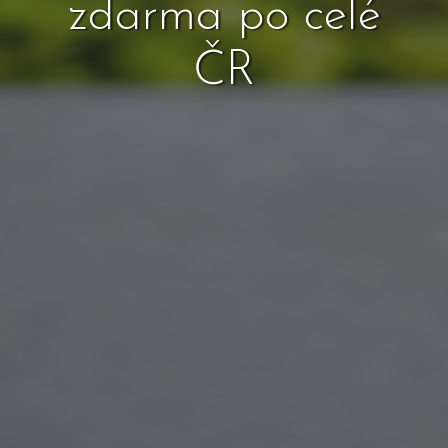
zdarma po celé
ČR