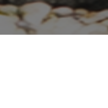
Dobrý den, vítáme Vás na našich
stránkách. Zabýváme se výrobou nových
žulových pomníků i renovací starších
terasových pomníků.
.